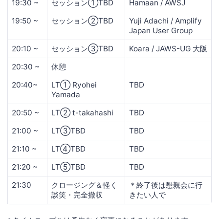
19:30 ~
セッション①TBD
Hamaan / AWSJ
19:50 ~
セッション②TBD
Yuji Adachi / Amplify
Japan User Group
20:10 ~
セッション③TBD
Koara / JAWS-UG 大阪
20:30 ~
休憩
20:40~
LT① Ryohei
TBD
Yamada
20:50 ~
LT② t-takahashi
TBD
21:00 ~
LT③TBD
TBD
21:10 ~
LT④TBD
TBD
21:20 ~
LT⑤TBD
TBD
21:30
クロージング＆軽く
＊終了後は懇親会に行
談笑・完全撤収
きたい人で